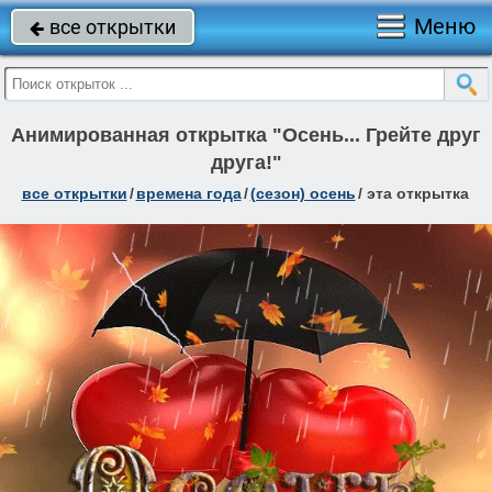
Меню
все открытки

Анимированная открытка "Осень... Грейте друг
друга!"
все открытки
/
времена года
/
(сезон) осень
/
эта открытка