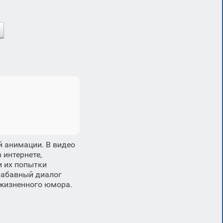
й анимации. В видео
 интернете,
и их попытки
 забавный диалог
 жизненного юмора.