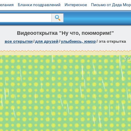
желания
Бланки поздравлений
Интересное
Письмо от Деда Мо
Видеооткрытка "Ну что, поюморим!"
все открытки
/
для друзей
/
улыбнись, юмор
/
эта открытка