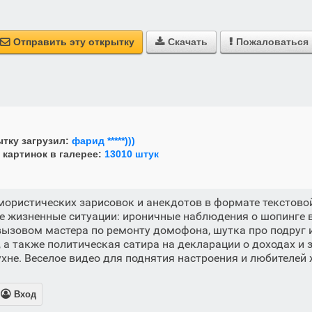
Отправить эту открытку
Скачать
Пожаловаться



тку загрузил:
фарид *****)))
 картинок в галерее:
13010 штук
ористических зарисовок и анекдотов в формате текстово
 жизненные ситуации: ироничные наблюдения о шопинге в
вызовом мастера по ремонту домофона, шутка про подруг 
 а также политическая сатира на декларации о доходах и
ухне. Веселое видео для поднятия настроения и любителей

Вход