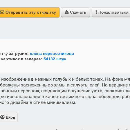
Отправить эту открытку
Скачать
Пожаловаться



тку загрузил:
елена перевозчикова
 картинок в галерее:
54132 штук
изображение в нежных голубых и белых тонах. На фоне м
бражены заснеженные холмы и силуэты елей. На вершине 
азочный персонаж, создающий ощущение уюта, спокойстви
ля использования в качестве зимнего фона, обоев для раб
ного дизайна в стиле минимализм.

Вход