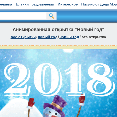
желания
Бланки поздравлений
Интересное
Письмо от Деда Мо
Анимированная открытка "Новый год"
все открытки
/
новый год
/
новый год
/
эта открытка