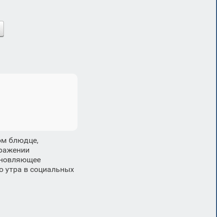
ом блюдце,
ражении
хновляющее
о утра в социальных