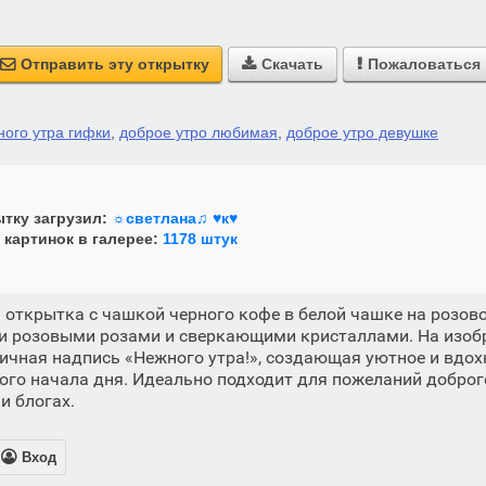
Отправить эту открытку
Скачать
Пожаловаться



ного утра гифки
,
доброе утро любимая
,
доброе утро девушке
тку загрузил:
☼светлана♫ ♥к♥
 картинок в галерее:
1178 штук
 открытка с чашкой черного кофе в белой чашке на розов
 розовыми розами и сверкающими кристаллами. На изоб
тичная надпись «Нежного утра!», создающая уютное и вдо
ого начала дня. Идеально подходит для пожеланий доброг
и блогах.

Вход