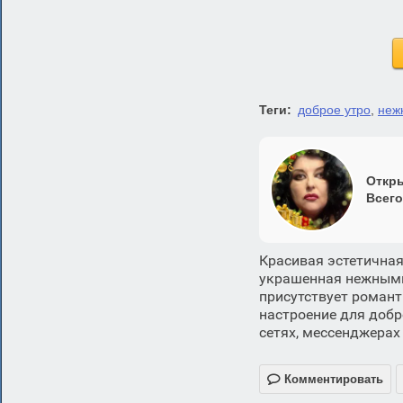
Теги:
доброе утро
,
неж
Откры
Всего
Красивая эстетичная
украшенная нежными
присутствует роман
настроение для добр
сетях, мессенджерах 

Комментировать