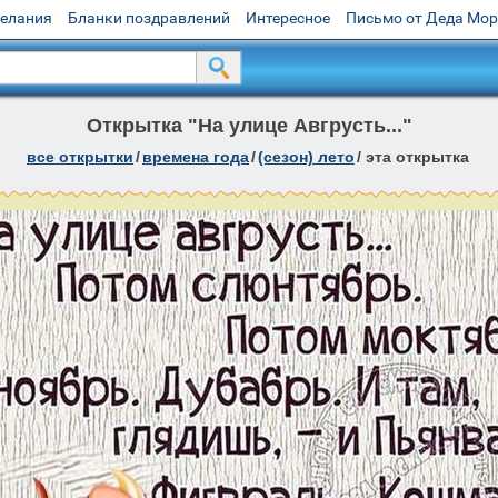
желания
Бланки поздравлений
Интересное
Письмо от Деда Мо
Открытка "На улице Авгрусть..."
все открытки
/
времена года
/
(сезон) лето
/
эта открытка