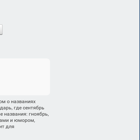
ом о названиях
арь, где сентябрь
е названия: гноябрь,
рами и юмором,
ит для