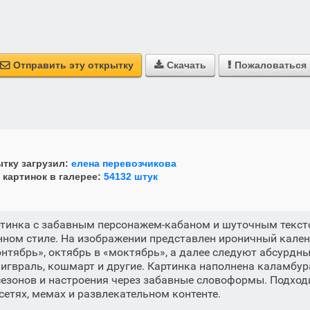
Отправить эту открытку
Скачать
Пожаловаться



тку загрузил:
елена перевозчикова
 картинок в галерее:
54132 штук
тинка с забавным персонажем-кабаном и шуточным текст
ном стиле. На изображении представлен ироничный календ
нтябрь», октябрь в «моктябрь», а далее следуют абсурдны
фигвраль, кошмарт и другие. Картинка наполнена каламбу
езонов и настроения через забавные словоформы. Подход
сетях, мемах и развлекательном контенте.