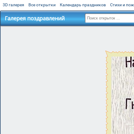
3D галерея
Все открытки
Календарь праздников
Стихи и по
Галерея поздравлений