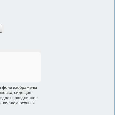
м фоне изображены
иновка, сидящая
оздает праздничное
с началом весны и