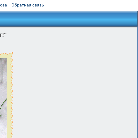
роза
Обратная связь
т!"