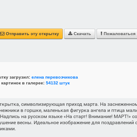
Отправить эту открытку
Скачать
Пожаловаться



тку загрузил:
елена перевозчикова
 картинок в галерее:
54132 штук
открытка, символизирующая приход марта. На заснеженно
ежники в горшке, маленькая фигурка ангела и птица мал
Надпись на русском языке «На старт! Внимание! МАРТ!» с
ушение весны. Идеальное изображение для поздравлений 
иками.