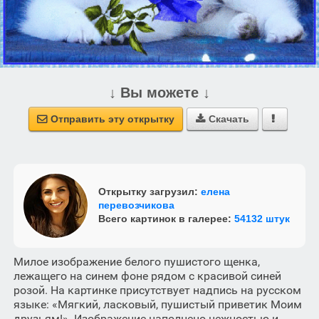
↓ Вы можете ↓
Отправить эту открытку
Скачать



Открытку загрузил:
елена
перевозчикова
Всего картинок в галерее:
54132 штук
Милое изображение белого пушистого щенка,
лежащего на синем фоне рядом с красивой синей
розой. На картинке присутствует надпись на русском
языке: «Мягкий, ласковый, пушистый приветик Моим
друзьям!». Изображение наполнено нежностью и