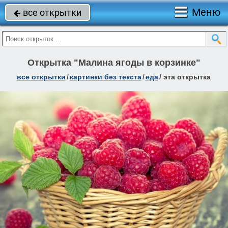
Меню
все открытки

Открытка "Малина ягоды в корзинке"
все открытки
/
картинки без текста
/
еда
/
эта открытка