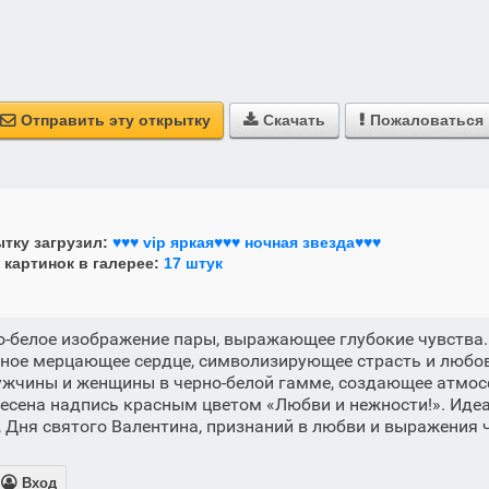
Отправить эту открытку
Скачать
Пожаловаться



тку загрузил:
♥♥♥ vip яркая♥♥♥ ночная звезда♥♥♥
 картинок в галерее:
17 штук
-белое изображение пары, выражающее глубокие чувства.
сное мерцающее сердце, символизирующее страсть и любов
ужчины и женщины в черно-белой гамме, создающее атмос
несена надпись красным цветом «Любви и нежности!». Иде
 Дня святого Валентина, признаний в любви и выражения ч

Вход