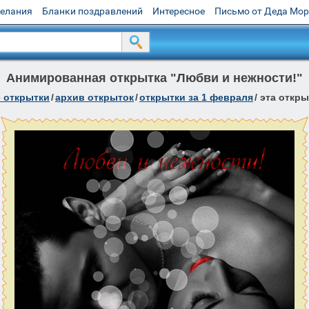
желания
Бланки поздравлений
Интересное
Письмо от Деда Мо
Анимированная открытка "Любви и нежности!"
 открытки
/
архив открыток
/
открытки за 1 февраля
/
эта откры