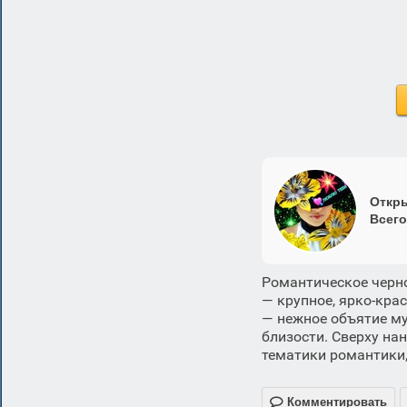
Откры
Всего
Романтическое черно
— крупное, ярко-кра
— нежное объятие м
близости. Сверху на
тематики романтики,

Комментировать