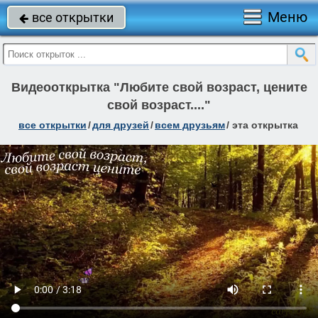
Меню
все открытки

Видеооткрытка "Любите свой возраст, цените
свой возраст...."
все открытки
/
для друзей
/
всем друзьям
/
эта открытка