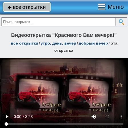
Меню
все открытки

Видеооткрытка "Красивого Вам вечера!"
все открытки
/
утро, день, вечер
/
добрый вечер
/
эта
открытка