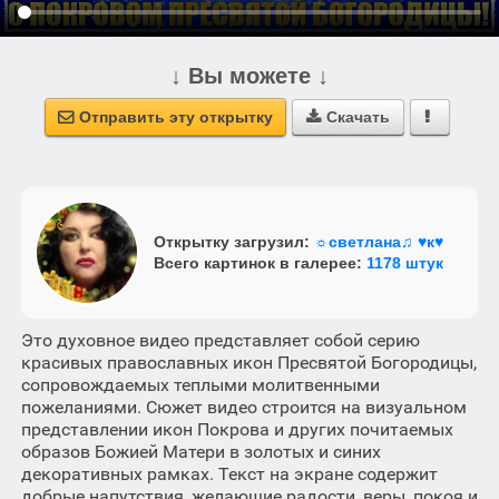
↓ Вы можете ↓
Отправить эту открытку
Скачать



Открытку загрузил:
☼светлана♫ ♥к♥
Всего картинок в галерее:
1178 штук
Это духовное видео представляет собой серию
красивых православных икон Пресвятой Богородицы,
сопровождаемых теплыми молитвенными
пожеланиями. Сюжет видео строится на визуальном
представлении икон Покрова и других почитаемых
образов Божией Матери в золотых и синих
декоративных рамках. Текст на экране содержит
добрые напутствия, желающие радости, веры, покоя и