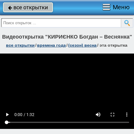
Меню
все открытки

Видеооткрытка "КИРИЄНКО Богдан – Веснянка"
все открытки
/
времена года
/
(сезон) весна
/
эта открытка