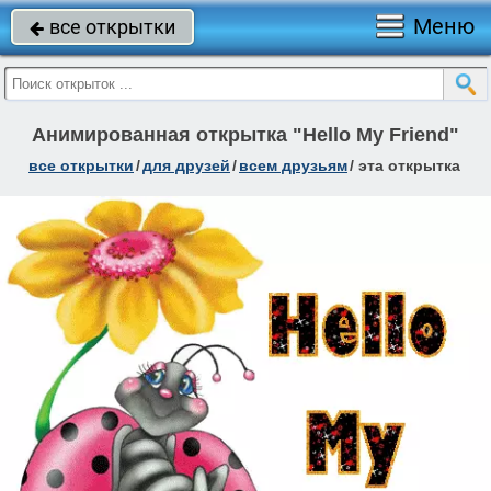
Меню
все открытки

Анимированная открытка "Hello My Friend"
все открытки
/
для друзей
/
всем друзьям
/
эта открытка