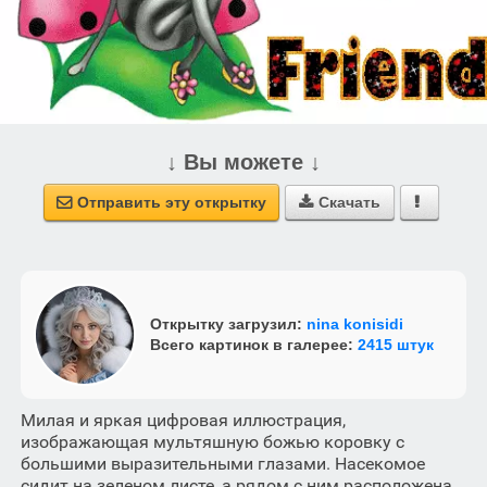
↓ Вы можете ↓
Отправить эту открытку
Скачать



Открытку загрузил:
nina konisidi
Всего картинок в галерее:
2415 штук
Милая и яркая цифровая иллюстрация,
изображающая мультяшную божью коровку с
большими выразительными глазами. Насекомое
сидит на зеленом листе, а рядом с ним расположена