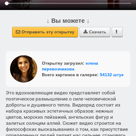
↓ Вы можете ↓
Отправить эту открытку
Скачать



Открытку загрузил:
елена
перевозчикова
Всего картинок в галерее:
54132 штук
Это вдохновляющее видео представляет собой
поэтическое размышление о силе человеческой
доброты и душевного тепла. Видеоряд состоит из
набора красивых эстетичных образов: нежных
цветов, морских пейзажей, ангельских фигур и
залитых солнцем аллей. Сюжет видео строится на
философских высказываниях о том, как присутствие
определенных людей делает нас сильнее, становясь