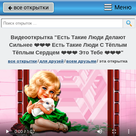
Меню
все открытки

Видеооткрытка "Есть Такие Люди Делают
Сильнее ❤️❤️❤️ Есть Такие Люди С Тёплым
Тёплым Сердцем ❤️❤️❤️ Это Тебе ❤️❤️❤️"
все открытки
/
для друзей
/
всем друзьям
/
эта открытка