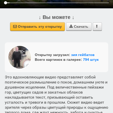
↓ Вы можете ↓
Отправить эту открытку
Скачать



Открытку загрузил:
зия гейбатов
Всего картинок в галерее:
794 штук
Это вдохновляющее видео представляет собой
поэтическое размышление о покое, домашнем уюте и
душевном исцелении. Под величественные пейзажи
гор, цветущих садов и закатных облаков
накладывается текст, призывающий оставить
усталость и тревоги в прошлом. Сюжет видео ведет
зрителя через образы цветущей природы к ощущению
теплого дома, где ждут нежность, забота и счастье.