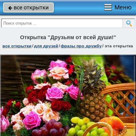
Меню
все открытки

Открытка "Друзьям от всей души!"
все открытки
/
для друзей
/
фразы про дружбу
/
эта открытка