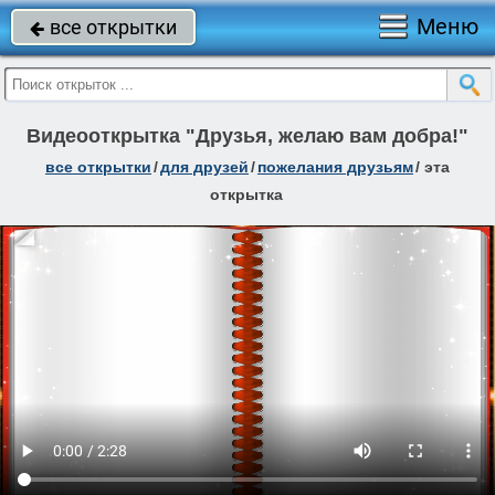
Меню
все открытки

Видеооткрытка "Друзья, желаю вам добра!"
все открытки
/
для друзей
/
пожелания друзьям
/
эта
открытка