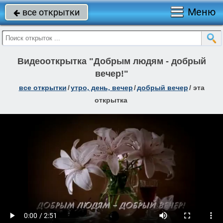
Меню
все открытки

Видеооткрытка "Добрым людям - добрый
вечер!"
все открытки
/
утро, день, вечер
/
добрый вечер
/
эта
открытка