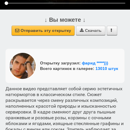
↓ Вы можете ↓
Отправить эту открытку
Скачать



Открытку загрузил:
фарид *****)))
Всего картинок в галерее:
13010 штук
Данное видео представляет собой серию эстетичных
натюрмортов в классическом стиле. Сюжет
раскрывается через смену различных композиций,
наполненных красотой природы и изысканностью
сервировки. В кадре сменяют друг друга пышные
оранжевые и розовые розы, корзины с сочными
яблоками и ягодами, изящные стеклянные графины и
бокалы с вином или соком. Зритель наблюдает за