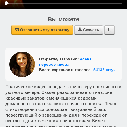
↓ Вы можете ↓
Отправить эту открытку
Скачать



Открытку загрузил:
елена
перевозчикова
Всего картинок в галерее:
54132 штук
Поэтическое видео передает атмосферу спокойного и
уютного вечера. Сюжет разворачивается на фоне
красивых закатов, сменяющихся кадрами
домашнего тепла с чашкой горячего напитка. Текст
стихотворения сопровождает визуальный ряд,
повествующий о завершении дня и переходе от
светлого дня к вечерним приветствиям. Видео
наполнено теплым светом, мерцающими искрами и