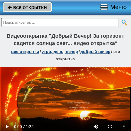
Меню
все открытки

Видеооткрытка "Добрый Вечер! За горизонт
садится солнца свет... видео открытка"
все открытки
/
утро, день, вечер
/
добрый вечер
/
эта
открытка