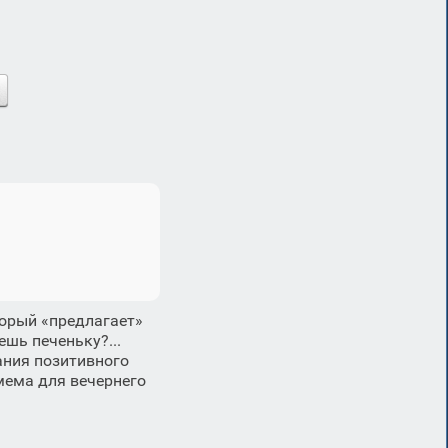
торый «предлагает»
ешь печеньку?...
дания позитивного
мема для вечернего