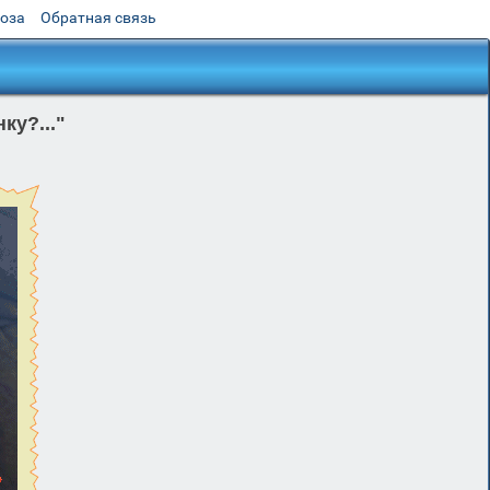
роза
Обратная связь
у?..."