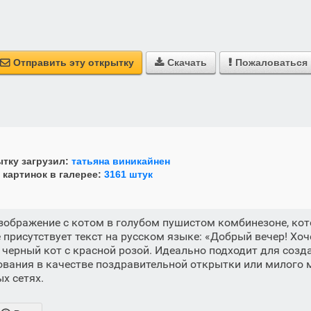
Отправить эту открытку
Скачать
Пожаловаться



тку загрузил:
татьяна виникайнен
 картинок в галерее:
3161 штук
зображение с котом в голубом пушистом комбинезоне, ко
 присутствует текст на русском языке: «Добрый вечер! Хоч
же черный кот с красной розой. Идеально подходит для соз
ования в качестве поздравительной открытки или милого 
х сетях.