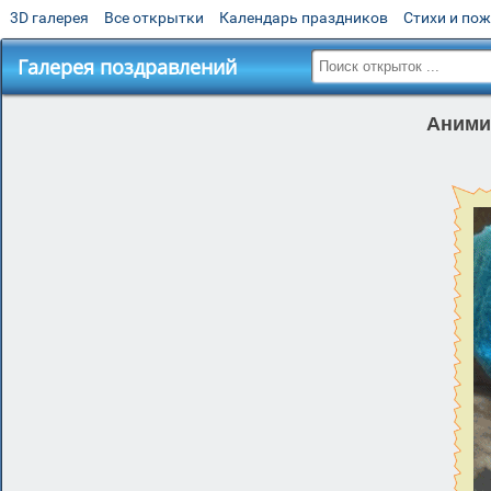
3D галерея
Все открытки
Календарь праздников
Стихи и по
Галерея поздравлений
Аними