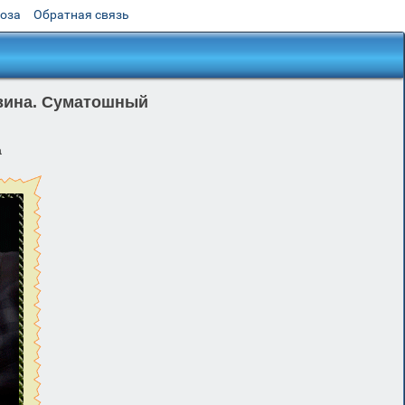
роза
Обратная связь
овина. Суматошный
а