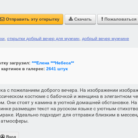
Отправить эту открытку
Скачать
Пожаловаться



ихи
,
открытки добрый вечер для мужчин
,
добрый вечер мужчине
тку загрузил:
***Елена ***Небеса**
 картинок в галерее:
2641 штук
ка с пожеланием доброго вечера. На изображении изобра
ссическом костюме с бабочкой и женщина в элегантном че
м. Они стоят у камина в уютной домашней обстановке. На
тинке размещен текст на русском языке с уютным стихотв
умраке. Идеально подходит для отправки близким в мессен
й атмосферы.

Вход