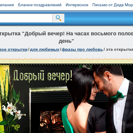
желания
Бланки поздравлений
Интересное
Письмо от Деда Мо
крытка "Добрый вечер! На часах восьмого пол
день"
все открытки
/
для любимых
/
фразы про любовь
/
эта открытк