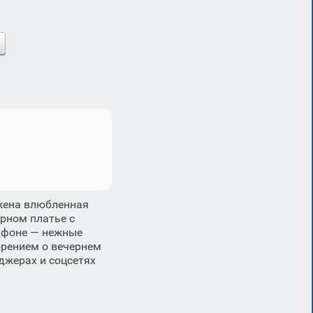
жена влюбленная
рном платье с
 фоне — нежные
орением о вечернем
джерах и соцсетях