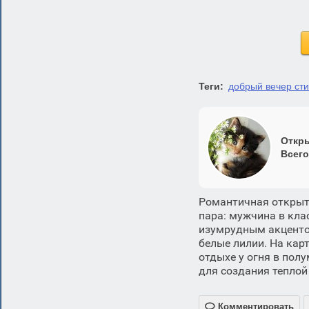
Теги:
добрый вечер ст
Откры
Всего
Романтичная открыт
пара: мужчина в кла
изумрудным акценто
белые лилии. На кар
отдыхе у огня в пол
для создания тепло

Комментировать