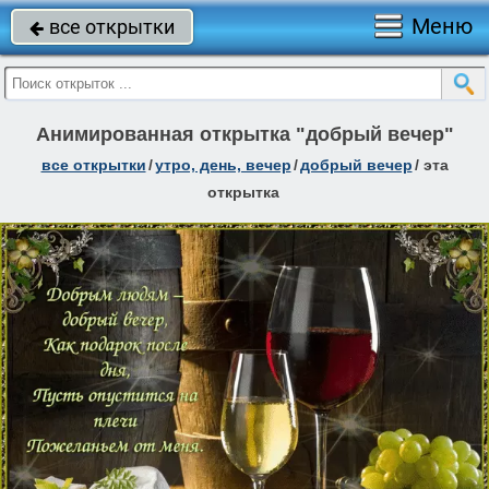
Меню
все открытки

Анимированная открытка "добрый вечер"
все открытки
/
утро, день, вечер
/
добрый вечер
/
эта
открытка