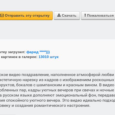
Отправить эту открытку
Скачать
Пожаловаться



тку загрузил:
фарид *****)))
 картинок в галерее:
13010 штук
ское видео поздравление, наполненное атмосферой любви
эстетичную нарезку из кадров с изображением роскошных
фруктов, бокалов с шампанским и красным вином. В видео
ленных пар, кадры уютных вечеров при свечах и ночные 
на русском языке дополняют эмоциональный фон, передав
ия спокойного уютного вечера. Это видео идеально подх
овеку и создания романтического настроения.