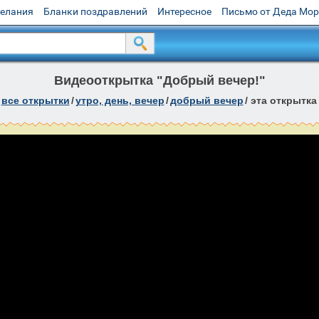
желания
Бланки поздравлений
Интересное
Письмо от Деда Мо
Видеооткрытка "Добрый вечер!"
все открытки
/
утро, день, вечер
/
добрый вечер
/
эта открытка