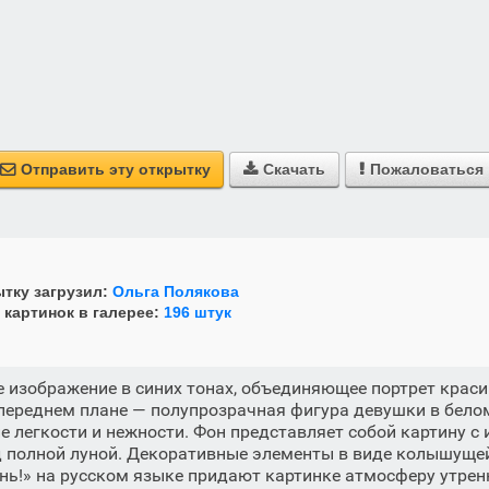
Отправить эту открытку
Скачать
Пожаловаться



тку загрузил:
Ольга Полякова
 картинок в галерее:
196 штук
 изображение в синих тонах, объединяющее портрет крас
переднем плане — полупрозрачная фигура девушки в бело
легкости и нежности. Фон представляет собой картину с
 полной луной. Декоративные элементы в виде колышуще
ь!» на русском языке придают картинке атмосферу утренн