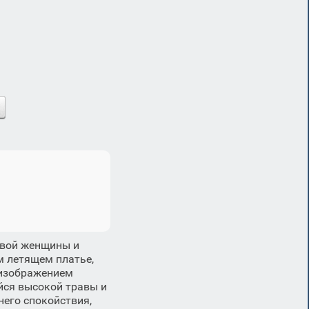
ивой женщины и
м летящем платье,
 изображением
йся высокой травы и
его спокойствия,