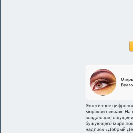
Откры
Всего
Эстетичное цифровое
морской пейзаж. На 
создающая ощущение 
бушующего моря под
надпись «Добрый Ден