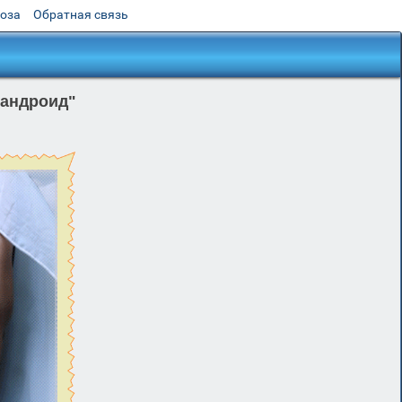
роза
Обратная связь
 андроид"