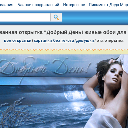
желания
Бланки поздравлений
Интересное
Письмо от Деда Мо
анная открытка "Добрый День! живые обои для
все открытки
/
картинки без текста
/
девушки
/
эта открытка