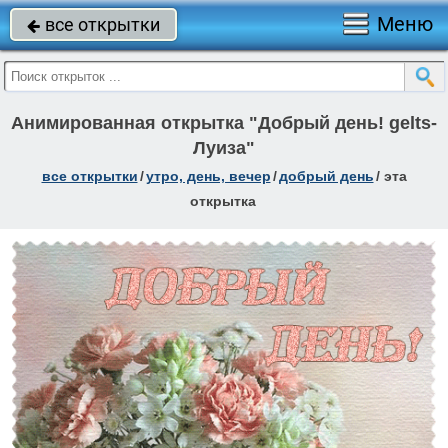
Меню
все открытки

Анимированная открытка "Добрый день! gelts-
Луиза"
все открытки
/
утро, день, вечер
/
добрый день
/
эта
открытка