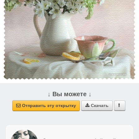
↓ Вы можете ↓
Отправить эту открытку
Скачать


