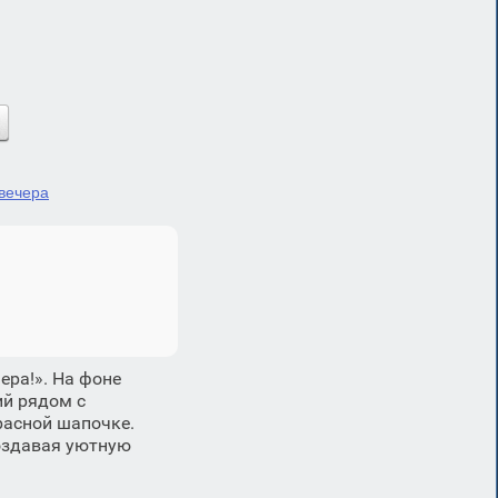
 вечера
ера!». На фоне
ий рядом с
расной шапочке.
оздавая уютную