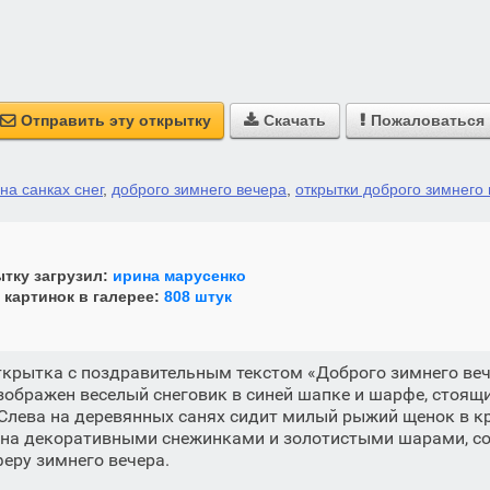
Отправить эту открытку
Скачать
Пожаловаться



на санках снег
,
доброго зимнего вечера
,
открытки доброго зимнего
тку загрузил:
ирина марусенко
 картинок в галерее:
808 штук
крытка с поздравительным текстом «Доброго зимнего веч
зображен веселый снеговик в синей шапке и шарфе, стоящ
Слева на деревянных санях сидит милый рыжий щенок в к
на декоративными снежинками и золотистыми шарами, с
еру зимнего вечера.