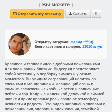
↓ Вы можете ↓
Отправить эту открытку
Скачать



Открытку загрузил:
фарид *****)))
Всего картинок в галерее:
13010 штук
Красивое и теплое видео с добрыми пожеланиями
для вас и ваших близких. Видеоряд представляет
собой эстетичную подборку зимних и уютных
моментов. Вы увидите согревающий напиток со
специями и мандаринами, мерцающий огонь в
камине, заснеженные хвойные ветки и солнечные
пейзажи гор. Кадры с маленькой девочкой в зимней
шапке и яркие красные розы создают атмосферу
нежности и радости. Это видео наполнено словами о
пожелании сил, здоровья, вдохновения, семейной