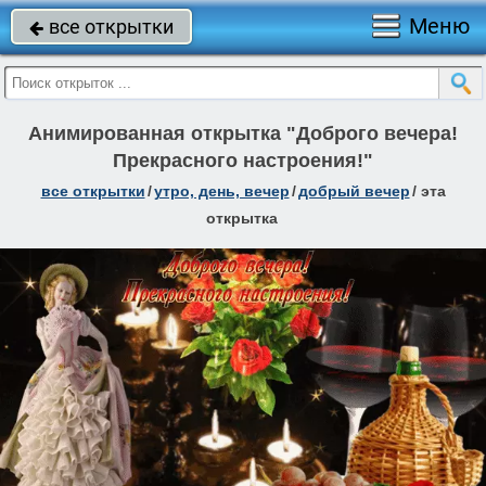
Меню
все открытки

Анимированная открытка "Доброго вечера!
Прекрасного настроения!"
все открытки
/
утро, день, вечер
/
добрый вечер
/
эта
открытка