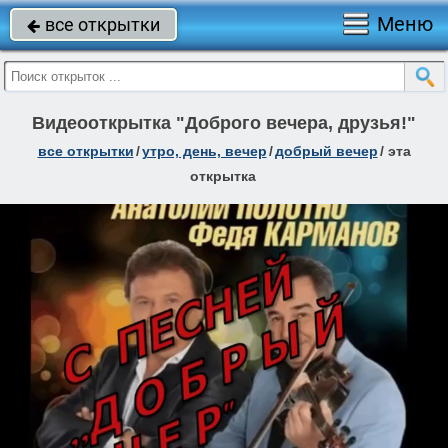
Меню
все открытки

Видеооткрытка "Доброго вечера, друзья!"
все открытки
/
утро, день, вечер
/
добрый вечер
/
эта
открытка