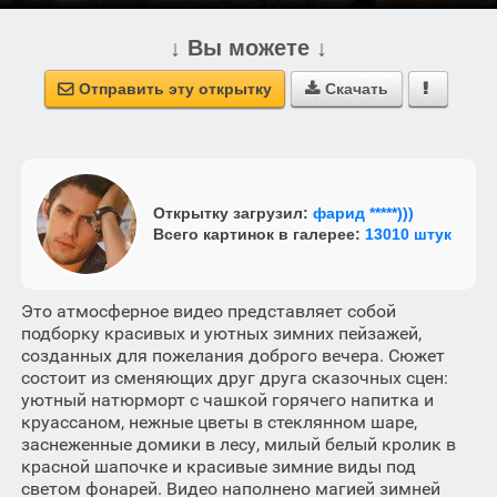
↓ Вы можете ↓
Отправить эту открытку
Скачать



Открытку загрузил:
фарид *****)))
Всего картинок в галерее:
13010 штук
Это атмосферное видео представляет собой
подборку красивых и уютных зимних пейзажей,
созданных для пожелания доброго вечера. Сюжет
состоит из сменяющих друг друга сказочных сцен:
уютный натюрморт с чашкой горячего напитка и
круассаном, нежные цветы в стеклянном шаре,
заснеженные домики в лесу, милый белый кролик в
красной шапочке и красивые зимние виды под
светом фонарей. Видео наполнено магией зимней