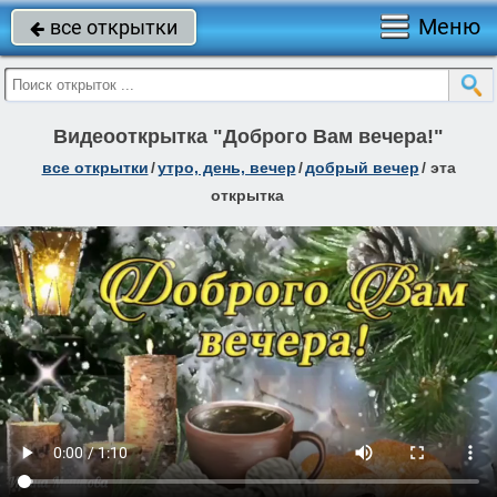
Меню
все открытки

Видеооткрытка "Доброго Вам вечера!"
все открытки
/
утро, день, вечер
/
добрый вечер
/
эта
открытка