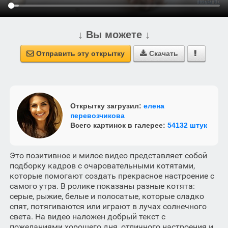
↓ Вы можете ↓
Отправить эту открытку
Скачать



Открытку загрузил:
елена
перевозчикова
Всего картинок в галерее:
54132 штук
Это позитивное и милое видео представляет собой
подборку кадров с очаровательными котятами,
которые помогают создать прекрасное настроение с
самого утра. В ролике показаны разные котята:
серые, рыжие, белые и полосатые, которые сладко
спят, потягиваются или играют в лучах солнечного
света. На видео наложен добрый текст с
пожеланиями хорошего дня, отличного настроения и