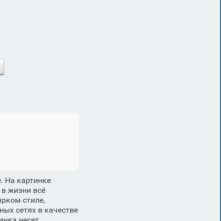
. На картинке
в жизни всё
ярком стиле,
ных сетях в качестве
инка несет