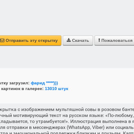
Отправить эту открытку
Скачать
Пожаловаться



тку загрузил:
фарид *****)))
 картинок в галерее:
13010 штук
крытка с изображением мультяшной совы в розовом банте
чный мотивирующий текст на русском языке: «По-любому, 
укладывается, то утрамбуется!». Иллюстрация выполнена в 
ля отправки в мессенджерах (WhatsApp, Viber) или социаль
тра и эмоциональной поддержки близким и друзьям. Карт