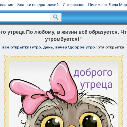
желания
Бланки поздравлений
Интересное
Письмо от Деда Мо
о утреца По любому, в жизни всё образуется. Чт
утромбуется!"
все открытки
/
утро, день, вечер
/
доброе утро
/
эта открытка