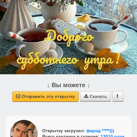
↓ Вы можете ↓
Отправить эту открытку
Скачать



Открытку загрузил:
фарид *****)))
Всего картинок в галерее:
13010 штук