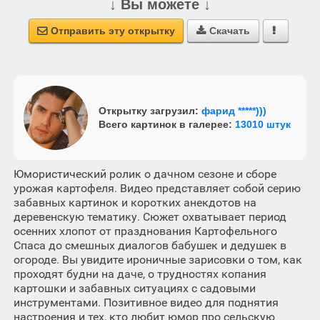
↓ Вы можете ↓
Отправить эту открытку
Скачать



Открытку загрузил:
фарид *****)))
Всего картинок в галерее:
13010 штук
Юмористический ролик о дачном сезоне и сборе
урожая картофеля. Видео представляет собой серию
забавных картинок и коротких анекдотов на
деревенскую тематику. Сюжет охватывает период
осенних хлопот от празднования Картофельного
Спаса до смешных диалогов бабушек и дедушек в
огороде. Вы увидите ироничные зарисовки о том, как
проходят будни на даче, о трудностях копания
картошки и забавных ситуациях с садовыми
инструментами. Позитивное видео для поднятия
настроения и тех, кто любит юмор про сельскую