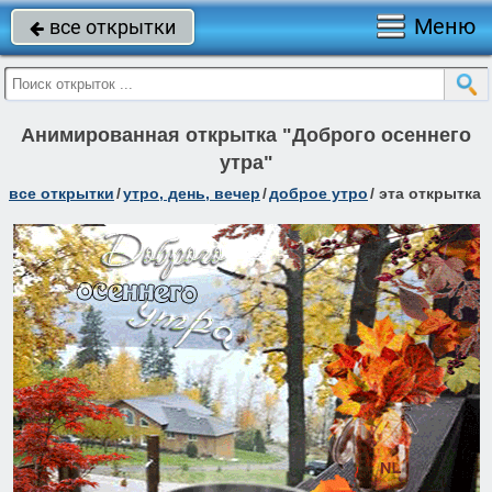
Меню
все открытки

Анимированная открытка "Доброго осеннего
утра"
все открытки
/
утро, день, вечер
/
доброе утро
/
эта открытка