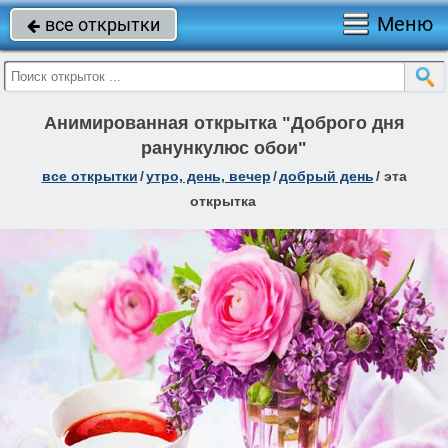
Меню
все открытки

Анимированная открытка "Доброго дня
ранункулюс обои"
все открытки
/
утро, день, вечер
/
добрый день
/
эта
открытка