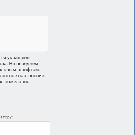
еты украшены
ла. На переднем
тильным шрифтом.
достное настроение.
ве пожелания
втору: