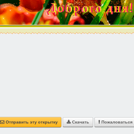
Отправить эту открытку
Скачать
Пожаловаться


