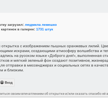
тку загрузил:
людмила лемешко
 картинок в галерее:
1731 штук
я открытка с изображением пышных оранжевых лилий. Цв
ющими искрами, создающими атмосферу волшебства и теп
адпись на русском языке «Доброго дня!», выполненная с
стков и мягкий зеленый фон создают позитивное, жизнера
ля отправки в мессенджерах и социальных сетях в качест
м и близким.

Вход
иться своим впечатлением об открытке и/или сказать спасибо её а