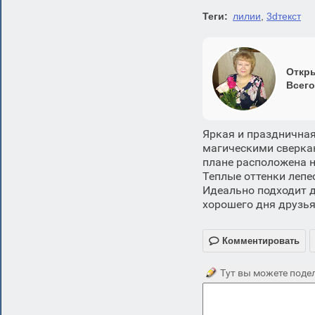
Теги:
лилии
,
3dтекст
Откры
Всего
Яркая и празднична
магическими сверка
плане расположена н
Теплые оттенки лепе
Идеально подходит д
хорошего дня друзья

Комментировать
Тут вы можете подел