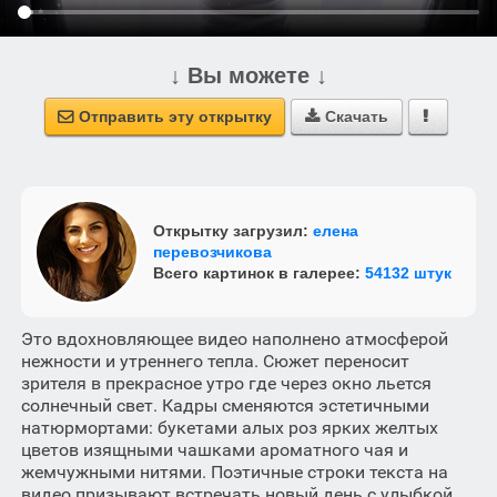
↓ Вы можете ↓
Отправить эту открытку
Скачать



Открытку загрузил:
елена
перевозчикова
Всего картинок в галерее:
54132 штук
Это вдохновляющее видео наполнено атмосферой
нежности и утреннего тепла. Сюжет переносит
зрителя в прекрасное утро где через окно льется
солнечный свет. Кадры сменяются эстетичными
натюрмортами: букетами алых роз ярких желтых
цветов изящными чашками ароматного чая и
жемчужными нитями. Поэтичные строки текста на
видео призывают встречать новый день с улыбкой