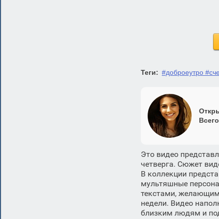
Теги:
#доброеутро #сч
Откры
Всего
Это видео представл
четверга. Сюжет вид
В коллекции предст
мультяшные персона
текстами, желающими
недели. Видео напол
близким людям и под