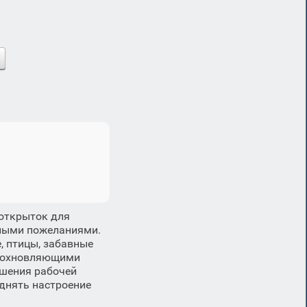
 открыток для
плыми пожеланиями.
, птицы, забавные
вдохновляющими
ршения рабочей
однять настроение