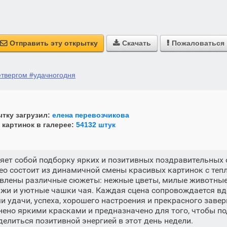
Отправить эту открытку
Скачать
Пожаловаться



етвергом #удачногодня
тку загрузил:
елена перевозчикова
 картинок в галерее:
54132 штук
яет собой подборку ярких и позитивных поздравительных
ео состоит из динамичной смены красивых картинок с те
авлены различные сюжеты: нежные цветы, милые животные
жи и уютные чашки чая. Каждая сцена сопровождается 
 удачи, успеха, хорошего настроения и прекрасного заве
нено яркими красками и предназначено для того, чтобы п
елиться позитивной энергией в этот день недели.