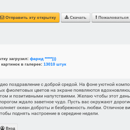
Отправить эту открытку
Скачать
Пожаловаться



тку загрузил:
фарид *****)))
 картинок в галерее:
13010 штук
идео поздравление с доброй средой. На фоне уютной комп
ных фиолетовых цветов на экране появляются вдохновляю
етом и позитивными напутствиями. Желаю чтобы этот день
 порогом ждало заветное чудо. Пусть вас окружают дороги
полняет океан доброты и безбрежность любви. Отличное в
тобы поднять настроение в середине недели.

Вход