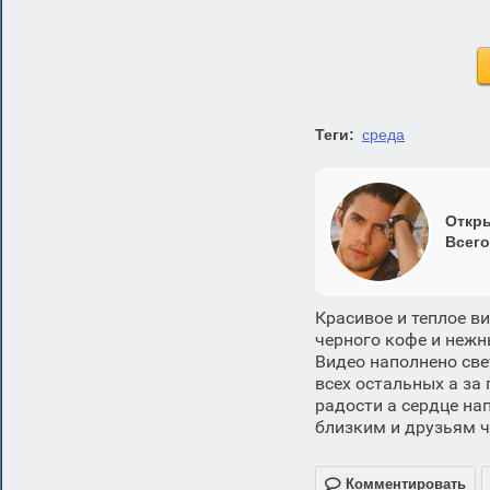
Теги:
среда
Откры
Всего
Красивое и теплое в
черного кофе и неж
Видео наполнено св
всех остальных а за
радости а сердце на
близким и друзьям ч

Комментировать