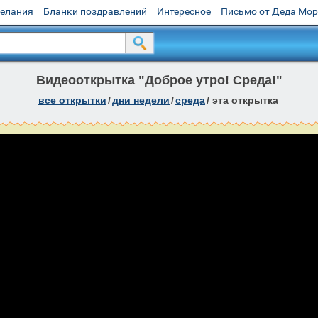
желания
Бланки поздравлений
Интересное
Письмо от Деда Мо
Видеооткрытка "Доброе утро! Среда!"
все открытки
/
дни недели
/
среда
/
эта открытка