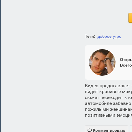
Теги:
доброе утро
Откры
Всего
Видео представляет 
видит красивые макр
сюжет переходит к ю
автомобиле забавно
пожилыми женщинами
позитивными эмоция

Комментировать