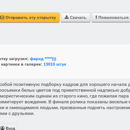
Отправить эту открытку
Скачать
Пожаловаться



тку загрузил:
фарид *****)))
 картинок в галерее:
13010 штук
собой позитивную подборку кадров для хорошего начала д
осъемки белых цветов под приветственной надписью добр
мористическим сценам из старого кино, где пожилая пара
 имитирует вождение. В финале ролика показаны веселые
 и смеющимися людьми, призванные поднять настроение
ми с друзьями.

Вход