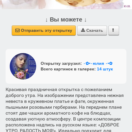
↓ Вы можете ↓
Отправить эту открытку
Скачать



Открытку загрузил:
٠•✿٠юлия ٠•✿
Всего картинок в галерее:
14 штук
Красивая праздничная открытка с пожеланием
доброго утра. На изображении представлена нежная
невеста в кружевном платье и фате, окруженная
пышными розовыми герберами. На переднем плане
стоят две чашки ароматного кофе на блюдцах,
создавая уютную атмосферу. В центре композиции
расположена надпись на русском языке: «ДОБРОЕ
УТРО, РАДОСТЬ МОЯ!». Идеально подходит для