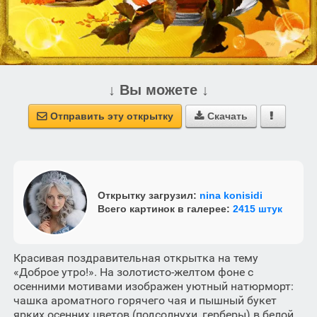
↓ Вы можете ↓
Отправить эту открытку
Скачать



Открытку загрузил:
nina konisidi
Всего картинок в галерее:
2415 штук
Красивая поздравительная открытка на тему
«Доброе утро!». На золотисто-желтом фоне с
осенними мотивами изображен уютный натюрморт:
чашка ароматного горячего чая и пышный букет
ярких осенних цветов (подсолнухи, герберы) в белой