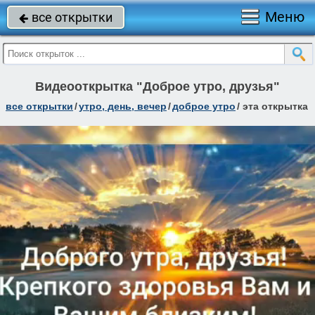
Меню
все открытки

Видеооткрытка "Доброе утро, друзья"
все открытки
/
утро, день, вечер
/
доброе утро
/
эта открытка