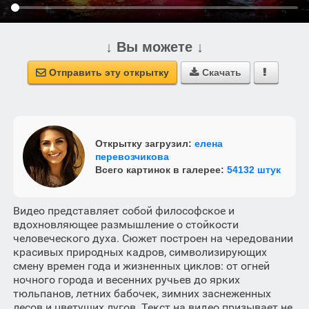
↓ Вы можете ↓
Отправить эту открытку
Скачать



Открытку загрузил:
елена
перевозчикова
Всего картинок в галерее:
54132 штук
Видео представляет собой философское и
вдохновляющее размышление о стойкости
человеческого духа. Сюжет построен на чередовании
красивых природных кадров, символизирующих
смену времен года и жизненных циклов: от огней
ночного города и весенних ручьев до ярких
тюльпанов, летних бабочек, зимних заснеженных
лесов и цветущих лугов. Текст на видео призывает не