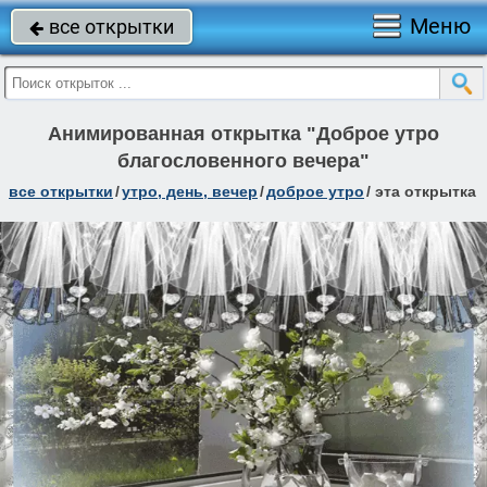
Меню
все открытки

Анимированная открытка "Доброе утро
благословенного вечера"
все открытки
/
утро, день, вечер
/
доброе утро
/
эта открытка