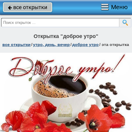
Меню
все открытки

Открытка "доброе утро"
все открытки
/
утро, день, вечер
/
доброе утро
/
эта открытка