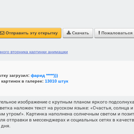
Отправить эту открытку
Скачать
Пожаловаться



чного вторника картинки анимашки
тку загрузил:
фарид *****)))
 картинок в галерее:
13010 штук
ельное изображение с крупным планом яркого подсолнуха
ветка наложен текст на русском языке: «Счастья, солнца и
ым утром!». Картинка наполнена солнечным светом и позит
ля отправки в мессенджерах и социальных сетях в качеств
 дня.