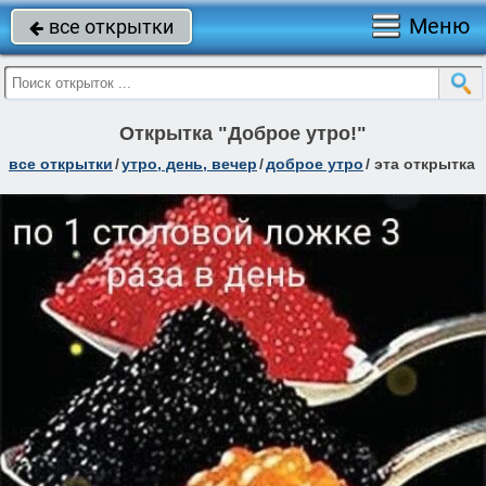
Меню
все открытки

Открытка "Доброе утро!"
все открытки
/
утро, день, вечер
/
доброе утро
/
эта открытка