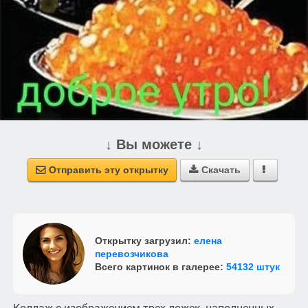
↓ Вы можете ↓
Отправить эту открытку
Скачать



Открытку загрузил:
елена
перевозчикова
Всего картинок в галерее:
54132 штук
Коллаж с изображением трех ложек, наполненных